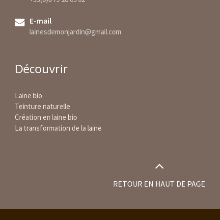
E-mail
lainesdemonjardin@gmail.com
Découvrir
Laine bio
Teinture naturelle
Création en laine bio
La transformation de la laine
RETOUR EN HAUT DE PAGE