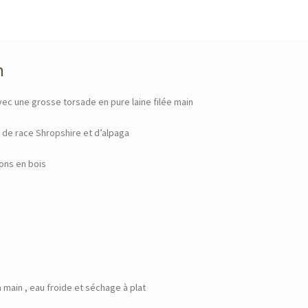
n
vec une grosse torsade en pure laine filée main
 de race Shropshire et d’alpaga
tons en bois
a main , eau froide et séchage à plat