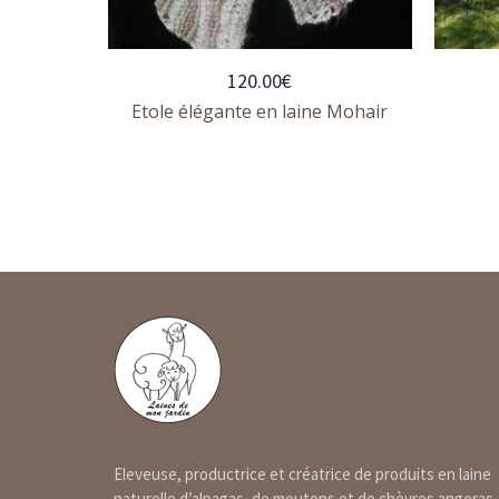
120.00
€
 laine
Etole élégante en laine Mohair
Eleveuse, productrice et créatrice de produits en laine
naturelle d’alpagas, de moutons et de chèvres angoras,