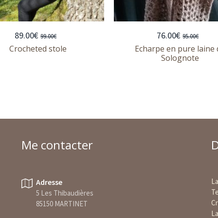
89.00
€
76.00
€
99.00
€
95.00
€
Crocheted stole
Echarpe en pure laine 
Solognote
Me contacter
D
La
Adresse
Te
5 Les Thibaudières
Cr
85150 MARTINET
La