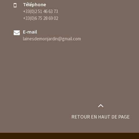
Téléphone
+33(0)2 51 46 63 73
+33(0)6 75 28 69 02
E-mail
lainesdemonjardin@gmail.com
RETOUR EN HAUT DE PAGE