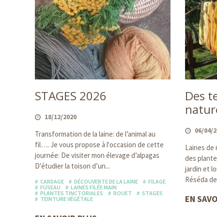
STAGES 2026
Des t
natur
18/12/2020
06/04/
Transformation de la laine: de l’animal au
fil…. Je vous propose à l'occasion de cette
Laines de 
journée: De visiter mon élevage d’alpagas
des plante
D'étudier la toison d’un...
jardin et l
Réséda des
CARDAGE
DÉCOUVERTE DE LA LAINE
FILAGE
FUSEAU
LAINES FILÉE MAIN
PLANTES TINCTORIALES
ROUET
STAGES
EN SAVO
TEINTURE VÉGÉTALE